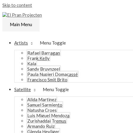
Skip to content
Main Menu
Artists
Menu Toggle
Rafael Barragan
Frank Kelly
Kala
Sandy Bruynzeel
Paula Nupieri Domacassé
Francisco Smit Brito
Satellite
Menu Toggle
Alida Martinez
Samuel Sarmiento
Natusha Croes
Luis Miguel Mendoza
Zurishaddai Tremus
Armando Ruiz
Glenda Heyliger