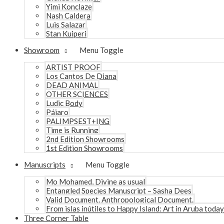
Yimi Konclaze
Nash Caldera
Luis Salazar
Stan Kuiperi
Showroom
Menu Toggle
ARTIST PROOF
Los Cantos De Diana
DEAD ANIMAL
OTHER SCIENCES
Ludic Body
Pájaro
PALIMPSEST+ING
Time is Running
2nd Edition Showrooms
1st Edition Showrooms
Manuscripts
Menu Toggle
Mo Mohamed, Divine as usual
Entangled Species Manuscript – Sasha Dees
Valid Document. Anthropological Document.
From islas inútiles to Happy Island: Art in Aruba today
Three Corner Table