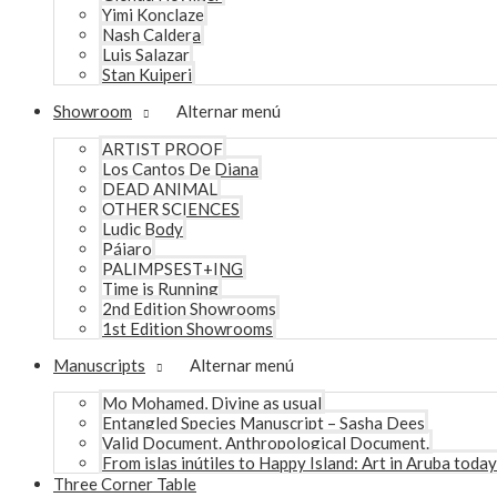
Yimi Konclaze
Nash Caldera
Luis Salazar
Stan Kuiperi
Showroom
Alternar menú
ARTIST PROOF
Los Cantos De Diana
DEAD ANIMAL
OTHER SCIENCES
Ludic Body
Pájaro
PALIMPSEST+ING
Time is Running
2nd Edition Showrooms
1st Edition Showrooms
Manuscripts
Alternar menú
Mo Mohamed, Divine as usual
Entangled Species Manuscript – Sasha Dees
Valid Document. Anthropological Document.
From islas inútiles to Happy Island: Art in Aruba today
Three Corner Table