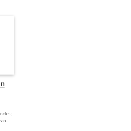
in
ncies;
bean…