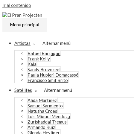
Ir al contenido
Menú principal
Artistas
Alternar menú
Rafael Barragan
Frank Kelly
Kala
Sandy Bruynzeel
Paula Nupieri Domacassé
Francisco Smit Brito
Satélites
Alternar menú
Alida Martinez
Samuel Sarmiento
Natusha Croes
Luis Miguel Mendoza
Zurishaddai Tremus
Armando Ruiz
Glenda Heyliger