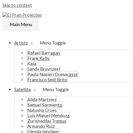
Skip to content
Main Menu
Artists
Menu Toggle
Rafael Barragan
Frank Kelly
Kala
Sandy Bruynzeel
Paula Nupieri Domacassé
Francisco Smit Brito
Satellite
Menu Toggle
Alida Martinez
Samuel Sarmiento
Natusha Croes
Luis Miguel Mendoza
Zurishaddai Tremus
Armando Ruiz
Glenda Heyliger