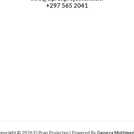
+297 565 2041​
opyright © 2026 El Pran Projecten | Powered By
Geneza Multimed