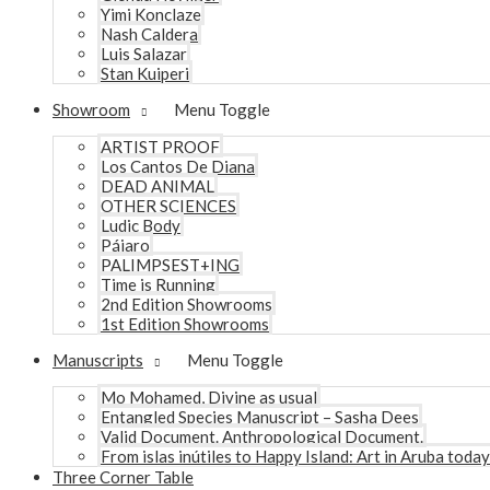
Yimi Konclaze
Nash Caldera
Luis Salazar
Stan Kuiperi
Showroom
Menu Toggle
ARTIST PROOF
Los Cantos De Diana
DEAD ANIMAL
OTHER SCIENCES
Ludic Body
Pájaro
PALIMPSEST+ING
Time is Running
2nd Edition Showrooms
1st Edition Showrooms
Manuscripts
Menu Toggle
Mo Mohamed, Divine as usual
Entangled Species Manuscript – Sasha Dees
Valid Document. Anthropological Document.
From islas inútiles to Happy Island: Art in Aruba today
Three Corner Table