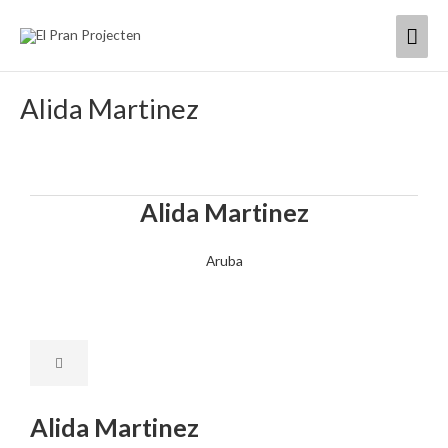
Ir
Men
al
contenido
princ
Alida Martinez
Alida Martinez
Aruba
Alida Martinez