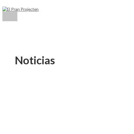
Menú
Ir
principal
al
contenido
Noticias