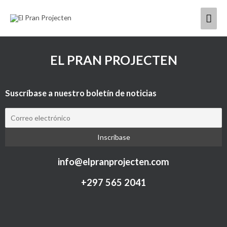
Ir
Men
al
contenido
princ
EL PRAN PROJECTEN
Suscríbase a nuestro boletín de noticias
info@elpranprojecten.com
+297 565 2041​