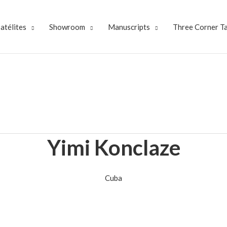
atélites
Showroom
Manuscripts
Three Corner T
Yimi Konclaze
Cuba