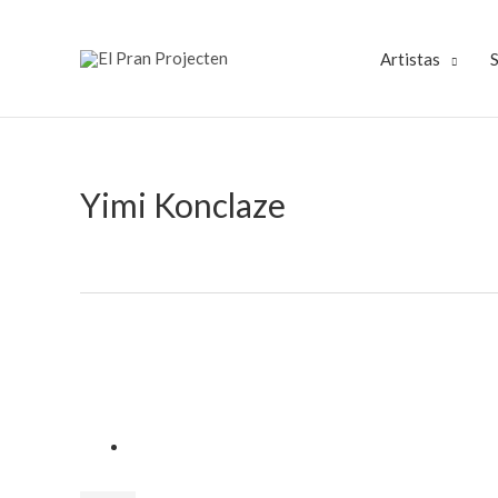
Ir
al
Artistas
S
contenido
Yimi Konclaze