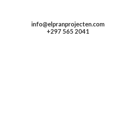
info@elpranprojecten.com
+297 565 2041​