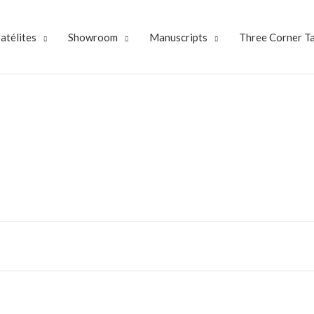
atélites
Showroom
Manuscripts
Three Corner T