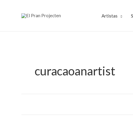
Ir
al
Artistas
S
contenido
curacaoanartist