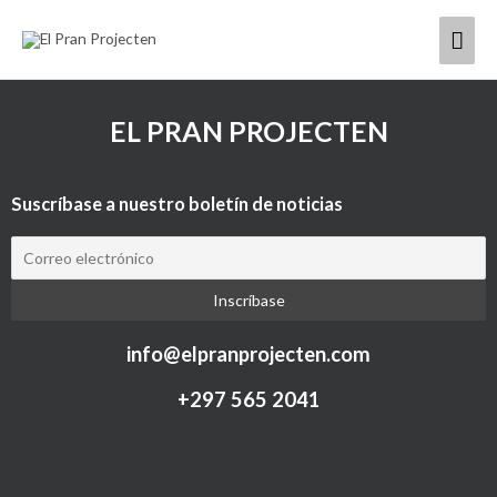
Ir
Men
al
contenido
princ
EL PRAN PROJECTEN
Suscríbase a nuestro boletín de noticias
info@elpranprojecten.com
+297 565 2041​